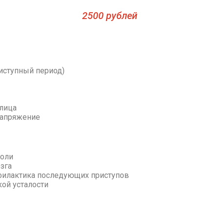
2500 рублей
риступный период)
лица
напряжение
боли
зга
филактика последующих приступов
кой усталости