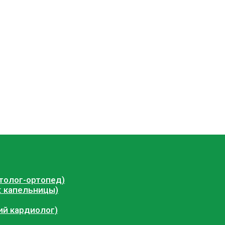
толог-ортопед)
: капельницы)
ий кардиолог)