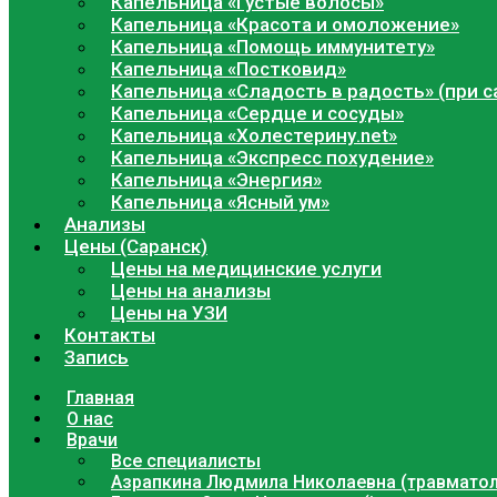
Капельница «Густые волосы»
Капельница «Красота и омоложение»
Капельница «Помощь иммунитету»
Капельница «Постковид»
Капельница «Сладость в радость» (при с
Капельница «Сердце и сосуды»
Капельница «Холестерину.net»
Капельница «Экспресс похудение»
Капельница «Энергия»
Капельница «Ясный ум»
Анализы
Цены (Саранск)
Цены на медицинские услуги
Цены на анализы
Цены на УЗИ
Контакты
Запись
Главная
О нас
Врачи
Все специалисты
Азрапкина Людмила Николаевна (травматол