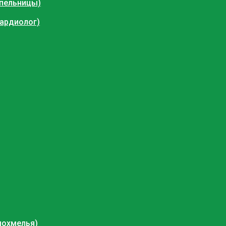
апельницы)
кардиолог)
похмелья)