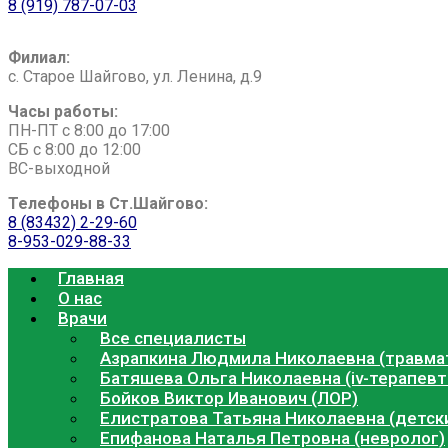
8 (919) 787-07-0
3
Филиал:
с. Старое Шайгово, ул. Ленина, д.9
Часы работы:
ПН-ПТ с 8:00 до 17:00
СБ с 8:00 до 12:00
ВС-выходной
Телефоны в Ст.Шайгово:
8 (83432) 2-29-60
8-953-029-88-33
Главная
О нас
Врачи
Все специалисты
Азрапкина Людмила Николаевна (травма
Батяшева Ольга Николаевна (iv-терапевт
Бойков Виктор Иванович (ЛОР)
Елистратова Татьяна Николаевна (детск
Епифанова Наталья Петровна (невролог)