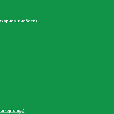
ахарном диабете)
ог-ортопед)