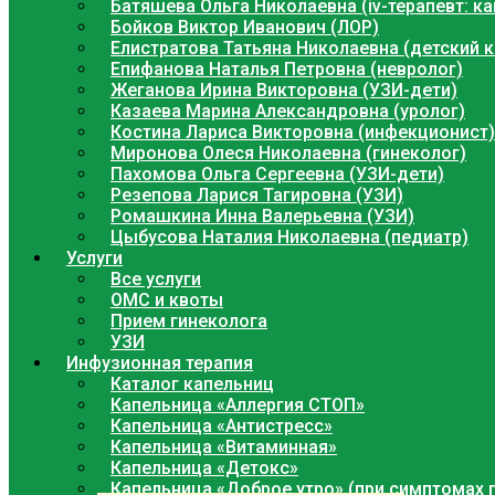
Батяшева Ольга Николаевна (iv-терапевт: к
Бойков Виктор Иванович (ЛОР)
Елистратова Татьяна Николаевна (детский 
Епифанова Наталья Петровна (невролог)
Жеганова Ирина Викторовна (УЗИ-дети)
Казаева Марина Александровна (уролог)
Костина Лариса Викторовна (инфекционист)
Миронова Олеся Николаевна (гинеколог)
Пахомова Ольга Сергеевна (УЗИ-дети)
Резепова Ларися Тагировна (УЗИ)
Ромашкина Инна Валерьевна (УЗИ)
Цыбусова Наталия Николаевна (педиатр)
Услуги
Все услуги
ОМС и квоты
Прием гинеколога
УЗИ
Инфузионная терапия
Каталог капельниц
Капельница «Аллергия СТОП»
Капельница «Антистресс»
Капельница «Витаминная»
Капельница «Детокс»
Капельница «Доброе утро» (при симптомах 