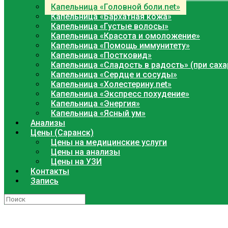
Капельница «Головной боли.net»
Капельница «Бархатная кожа»
Капельница «Густые волосы»
Капельница «Красота и омоложение»
Капельница «Помощь иммунитету»
Капельница «Постковид»
Капельница «Сладость в радость» (при сах
Капельница «Сердце и сосуды»
Капельница «Холестерину.net»
Капельница «Экспресс похудение»
Капельница «Энергия»
Капельница «Ясный ум»
Анализы
Цены (Саранск)
Цены на медицинские услуги
Цены на анализы
Цены на УЗИ
Контакты
Запись