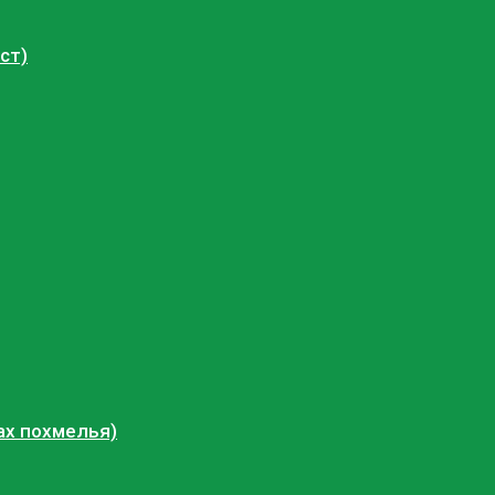
ст)
ах похмелья)