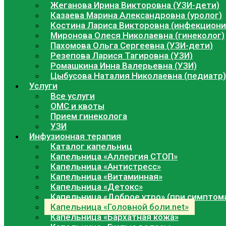
Жеганова Ирина Викторовна (УЗИ-дети)
Казаева Марина Александровна (уролог)
Костина Лариса Викторовна (инфекциони
Миронова Олеся Николаевна (гинеколог)
Пахомова Ольга Сергеевна (УЗИ-дети)
Резепова Ларися Тагировна (УЗИ)
Ромашкина Инна Валерьевна (УЗИ)
Цыбусова Наталия Николаевна (педиатр)
Услуги
Все услуги
ОМС и квоты
Прием гинеколога
УЗИ
Инфузионная терапия
Каталог капельниц
Капельница «Аллергия СТОП»
Капельница «Антистресс»
Капельница «Витаминная»
Капельница «Детокс»
Капельница «Доброе утро» (при симптом
Капельница «Головной боли.net»
Капельница «Бархатная кожа»