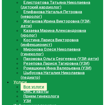
Елистратова Татьяна Николаевна
(детский кардиолог)
Епифанова Наталья Петровна
(невролог)
Жеганова Ирина Викторовна (УЗИ-
дети)
Казаева Марина Александровна
(уролог)
Костина Лариса Викторовна
(инфекционист)
Миронова Олеся Николаевна
(гинеколог)
Пахомова Ольга Сергеевна (УЗИ-дети)
Резепова Ларися Тагировна (УЗИ)
Ромашкина Инна Валерьевна (УЗИ)
Цыбусова Наталия Николаевна
(педиатр)
Услуги
Все услуги
ОМС и квоты
Прием гинеколога
УЗИ