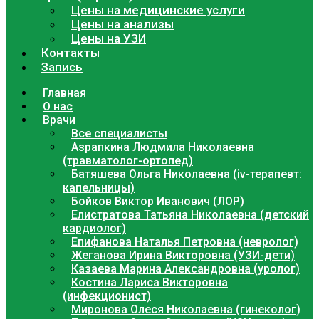
Цены на медицинские услуги
Цены на анализы
Цены на УЗИ
Контакты
Запись
Главная
О нас
Врачи
Все специалисты
Азрапкина Людмила Николаевна
(травматолог-ортопед)
Батяшева Ольга Николаевна (iv-терапевт:
капельницы)
Бойков Виктор Иванович (ЛОР)
Елистратова Татьяна Николаевна (детский
кардиолог)
Епифанова Наталья Петровна (невролог)
Жеганова Ирина Викторовна (УЗИ-дети)
Казаева Марина Александровна (уролог)
Костина Лариса Викторовна
(инфекционист)
Миронова Олеся Николаевна (гинеколог)