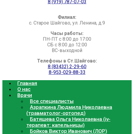
8 (919) 787-07-0
3
Филиал:
с. Старое Шайгово, ул. Ленина, д.9
Часы работы:
ПН-ПТ с 8:00 до 17:00
СБ с 8:00 до 12:00
ВС-выходной
Телефоны в Ст.Шайгово:
8 (83432) 2-29-60
8-953-029-88-33
Главная
О нас
Врачи
Все специалисты
Азрапкина Людмила Николаевна
(травматолог-ортопед)
Батяшева Ольга Николаевна (iv-
терапевт: капельницы)
Бойков Виктор Иванович (ЛОР)