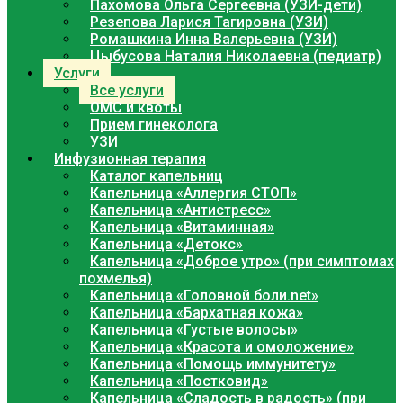
Пахомова Ольга Сергеевна (УЗИ-дети)
Резепова Ларися Тагировна (УЗИ)
Ромашкина Инна Валерьевна (УЗИ)
Цыбусова Наталия Николаевна (педиатр)
Услуги
Все услуги
ОМС и квоты
Прием гинеколога
УЗИ
Инфузионная терапия
Каталог капельниц
Капельница «Аллергия СТОП»
Капельница «Антистресс»
Капельница «Витаминная»
Капельница «Детокс»
Капельница «Доброе утро» (при симптомах
похмелья)
Капельница «Головной боли.net»
Капельница «Бархатная кожа»
Капельница «Густые волосы»
Капельница «Красота и омоложение»
Капельница «Помощь иммунитету»
Капельница «Постковид»
Капельница «Сладость в радость» (при