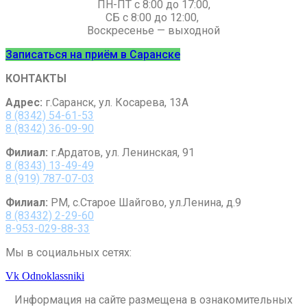
ПН-ПТ с 8:00 до 17:00,
СБ с 8:00 до 12:00,
Воскресенье — выходной
Записаться на приём в Саранске
КОНТАКТЫ
Адрес:
г.Саранск, ул. Косарева, 13А
8 (8342) 54-61-53
8 (8342) 36-09-90
Филиал:
г.Ардатов, ул. Ленинская, 91
8 (8343) 13-49-49
8 (919) 787-07-0
3
Филиал:
РМ, с.Старое Шайгово, ул.Ленина, д.9
8 (83432) 2-29-60
8-953-029-88-33
Мы в социальных сетях:
Vk
Odnoklassniki
Информация на сайте размещена в ознакомительных