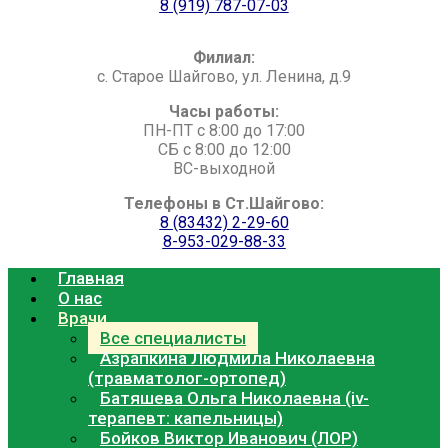
8 (919) 787-07-0
3
Филиал:
с. Старое Шайгово, ул. Ленина, д.9
Часы работы:
ПН-ПТ с 8:00 до 17:00
СБ с 8:00 до 12:00
ВС-выходной
Телефоны в Ст.Шайгово:
8 (83432) 2-29-60
8-953-029-88-33
Главная
О нас
Врачи
Все специалисты
Азрапкина Людмила Николаевна
(травматолог-ортопед)
Батяшева Ольга Николаевна (iv-
терапевт: капельницы)
Бойков Виктор Иванович (ЛОР)