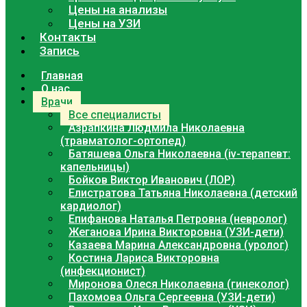
Цены на анализы
Цены на УЗИ
Контакты
Запись
Главная
О нас
Врачи
Все специалисты
Азрапкина Людмила Николаевна
(травматолог-ортопед)
Батяшева Ольга Николаевна (iv-терапевт:
капельницы)
Бойков Виктор Иванович (ЛОР)
Елистратова Татьяна Николаевна (детский
кардиолог)
Епифанова Наталья Петровна (невролог)
Жеганова Ирина Викторовна (УЗИ-дети)
Казаева Марина Александровна (уролог)
Костина Лариса Викторовна
(инфекционист)
Миронова Олеся Николаевна (гинеколог)
Пахомова Ольга Сергеевна (УЗИ-дети)