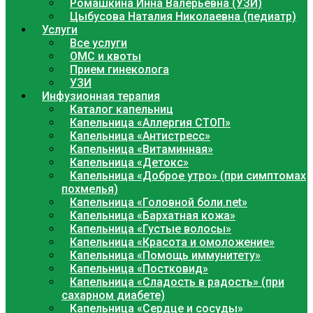
Ромашкина Инна Валерьевна (УЗИ)
Цыбусова Наталия Николаевна (педиатр)
Услуги
Все услуги
ОМС и квоты
Прием гинеколога
УЗИ
Инфузионная терапия
Каталог капельниц
Капельница «Аллергия СТОП»
Капельница «Антистресс»
Капельница «Витаминная»
Капельница «Детокс»
Капельница «Доброе утро» (при симптомах
похмелья)
Капельница «Головной боли.net»
Капельница «Бархатная кожа»
Капельница «Густые волосы»
Капельница «Красота и омоложение»
Капельница «Помощь иммунитету»
Капельница «Постковид»
Капельница «Сладость в радость» (при
сахарном диабете)
Капельница «Сердце и сосуды»