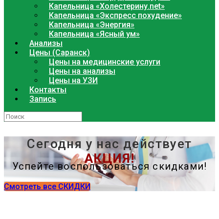
Капельница «Холестерину.net»
Капельница «Экспресс похудение»
Капельница «Энергия»
Капельница «Ясный ум»
Анализы
Цены (Саранск)
Цены на медицинские услуги
Цены на анализы
Цены на УЗИ
Контакты
Запись
Сегодня у нас действует
АКЦИЯ!
Успейте воспользоваться скидками!
Смотреть все СКИДКИ